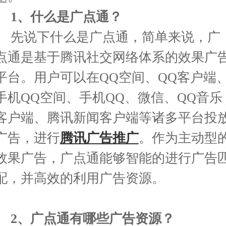
1
、什么是广点通？
先说下
什么是广点通
，
简单来说，广
点通是基于腾讯社交网络体系的效果广
平台。用户可以在QQ
空间、
QQ
客户端
手机
QQ
空间、手机
QQ
、微信、
QQ
音乐
客户端、腾讯新闻客户端等诸多平台投
广告，进行
腾讯广告推广
。作为主动型
效果广告，广点通能够智能的进行广告
配，并高效的利用广告资源。
2
、广点通有哪些广告资源？