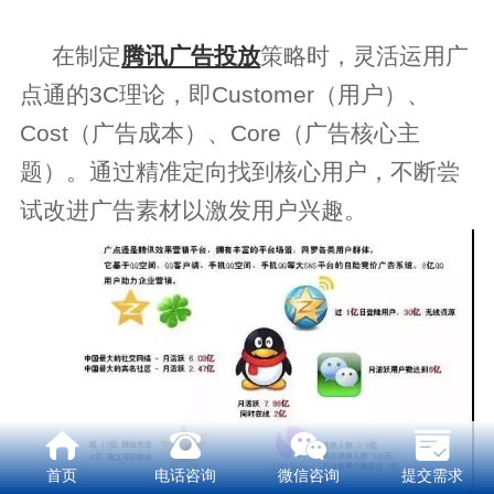
在制定
腾讯广告投放
策略时
，
灵活运用
广
点通的
3C理论，即Customer（用户）、
Cost（广告成本）、Core（广告核心主
题）
。
通过精准定向找到核心用户，不断尝
试改进广告素材以激发
用户兴趣
。
首页
电话咨询
微信咨询
提交需求