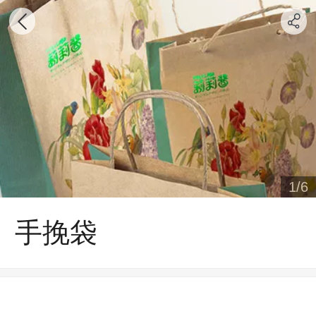
1
/
6
手挽袋