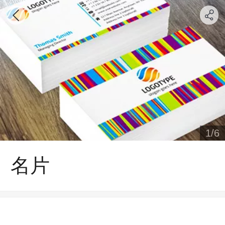
1
/
6
名片